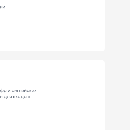
ции
фр и английских
н для входа в