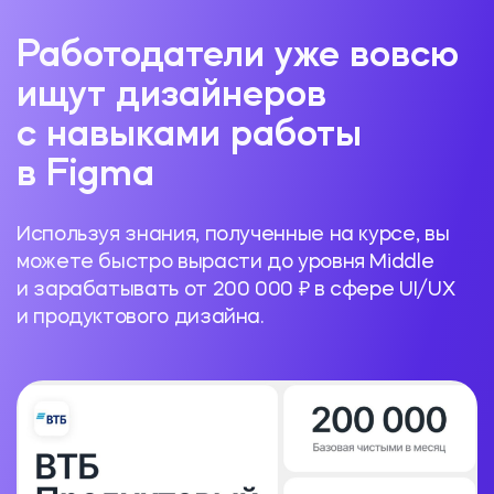
Работодатели уже вовсю
ищут дизайнеров
с навыками работы
в Figma
Используя знания, полученные на курсе, вы
можете быстро вырасти до уровня Middle
и зарабатывать от 200 000 ₽ в сфере UI/UX
и продуктового дизайна.