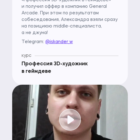
«Профессия 3D-художник в геймдеве»
и получил оффер в компанию General
Arcade. При этом по результатам
собеседования, Александра взяли сразу
на позициюю middle-специалиста,
а не джуна!
Telegram:
@iskander_w
курс
Профессия 3D-художник
в геймдеве