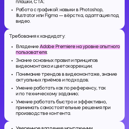
плашки, CTA;
Работа с графикой: навыки в Photoshop,
Illustrator или Figma — вёрстка, адаптация под
видео.
Требования к кандидату:
Владение
Adobe Premiere на уровне опытного
пользователя
;
Знание основных правил и принципов
видеомонтажа и цветокоррекции;
Понимание трендов в видеомонтаже, знание
актуальных приёмов и подходов;
Умение работать как по референсу, так
и по техническому заданию;
Умение работать быстро и эффективно,
принимать самостоятельные решения при
производстве контента.
Уверенное владение монтажными