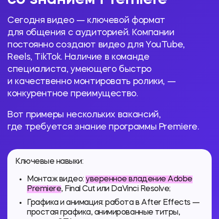
Сегодня видео — ключевой формат
для общения с аудиторией. Компании
постоянно создают видео для YouTube,
Reels, TikTok. Наличие в команде
специалиста, умеющего быстро
и качественно монтировать ролики, —
конкурентное преимущество.
Вот примеры нескольких вакансий,
где требуется знание программы Premiere.
Ключевые навыки:
Монтаж видео:
уверенное владение Adobe
Premiere
, Final Cut или DaVinci Resolve;
Графика и анимация: работа в After Effects —
простая графика, анимированные титры,